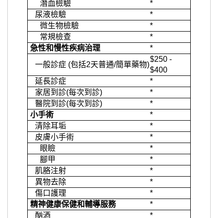
潛血檢驗
*
尿液檢驗
*
微生物檢驗
*
常規檢查
*
急性和慢性疾病治理
*
$250 -
一般診症 (包括2天普通/簡單藥物)
$400
延長診症
*
家居到診(每次到診)
*
醫院到診(每次到診)
*
小手術
*
清除耳垢
*
皮膚小手術
*
眼瞼
*
腳甲
*
肌胳注射
*
異物去除
*
傷口護理
*
精神健康保健和輔導服務
*
酗酒
*