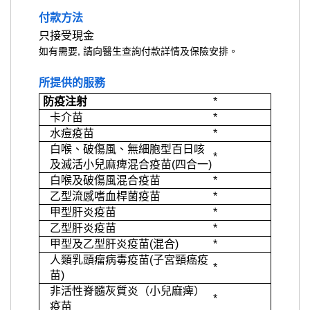
付款方法
只接受現金
如有需要, 請向醫生查詢付款詳情及保險安排。
所提供的服務
防疫注射
*
卡介苗
*
水痘疫苗
*
白喉、破傷風、無細胞型百日咳
*
及滅活小兒麻痺混合疫苗(四合一)
白喉及破傷風混合疫苗
*
乙型流感嗜血桿菌疫苗
*
甲型肝炎疫苗
*
乙型肝炎疫苗
*
甲型及乙型肝炎疫苗(混合)
*
人類乳頭瘤病毒疫苗(子宮頸癌疫
*
苗)
非活性脊髓灰質炎（小兒麻痺）
*
疫苗