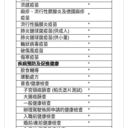
流感疫苗
*
麻疹、流行性腮腺炎及德國麻疹
*
疫苗
流行性腦膜炎疫苗
*
肺炎鏈球菌疫苗(供成人)
*
肺炎鏈球菌疫苗(供小童)
*
輪狀病毒疫苗
*
破傷風疫苗
*
傷寒疫苗
*
疾病預防及促進健康
*
飲食輔導
*
運動處方
*
普查/健康檢查
*
子宮頸癌篩查 (帕氏塗片測試)
*
大腸癌篩查
*
一般健康檢查
*
辦理駕駛執照申請的健康檢查
*
入職前健康檢查
*
婚前/產前健康檢查
*