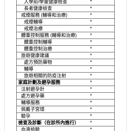
入學前/學童健康檢查
*
長者健康檢查
*
戒煙服務 (輔導和治療)
*
戒煙輔導
*
戒煙治療
*
體重控制服務 (輔導和治療)
*
體重控制輔導
*
體重控制治療
*
旅遊健康建議
*
處方預防藥物
*
輔導
*
旅遊相關的防疫注射
*
家庭計劃及避孕服務
*
注射避孕針
*
處方避孕藥
*
輔導服務
*
佩戴子宮環
*
驗孕
*
檢查及診斷（在診所內進行）
*
血液檢驗
*