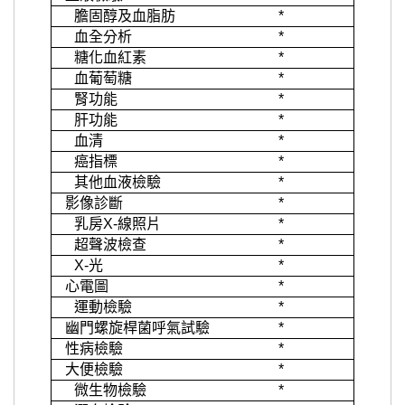
膽固醇及血脂肪
*
血全分析
*
糖化血紅素
*
血葡萄糖
*
腎功能
*
肝功能
*
血清
*
癌指標
*
其他血液檢驗
*
影像診斷
*
乳房X-線照片
*
超聲波檢查
*
X-光
*
心電圖
*
運動檢驗
*
幽門螺旋桿菌呼氣試驗
*
性病檢驗
*
大便檢驗
*
微生物檢驗
*